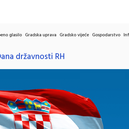
eno glasilo
Gradska uprava
Gradsko vijeće
Gospodarstvo
In
ana državnosti RH