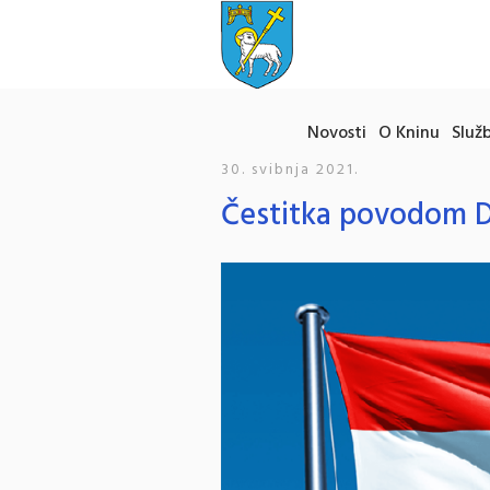
Novosti
O Kninu
Služb
30. svibnja 2021.
Čestitka povodom D