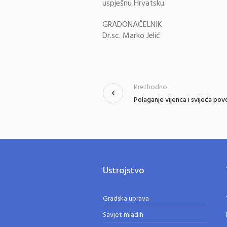
uspješnu Hrvatsku.
GRADONAČELNIK
Dr.sc. Marko Jelić
Prethodno
Polaganje vijenca i svijeća p
Ustrojstvo
Gradska uprava
Savjet mladih