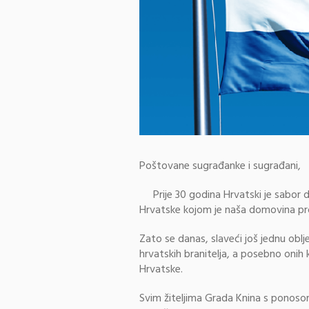
Poštovane sugrađanke i sugrađani,
Prije 30 godina Hrvatski je sabor d
Hrvatske kojom je naša domovina p
Zato se danas, slaveći još jednu obl
hrvatskih branitelja, a posebno onih 
Hrvatske.
Svim žiteljima Grada Knina s ponoso