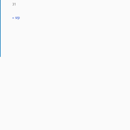
31
« srp