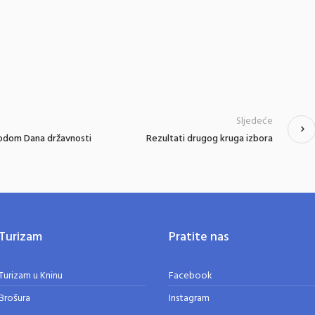
Sljedeće
ovodom Dana državnosti
Rezultati drugog kruga izbora
Turizam
Pratite nas
Turizam u Kninu
Facebook
Brošura
Instagram