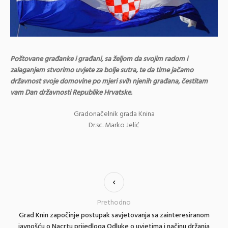
Poštovane građanke i građani, sa željom da svojim radom i
zalaganjem stvorimo uvjete za bolje sutra, te da time jačamo
državnost svoje domovine po mjeri svih njenih građana, čestitam
vam Dan državnosti Republike Hrvatske.
Gradonačelnik grada Knina
Dr.sc. Marko Jelić
Prethodno
Grad Knin započinje postupak savjetovanja sa zainteresiranom
javnošću o Nacrtu prijedloga Odluke o uvjetima i načinu držanja