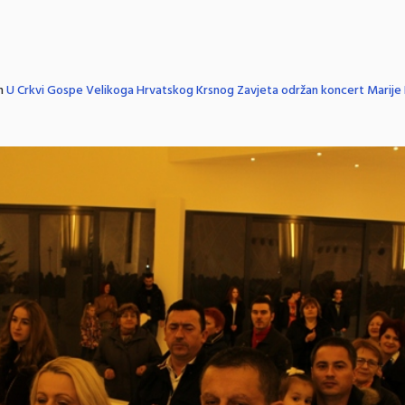
in
U Crkvi Gospe Velikoga Hrvatskog Krsnog Zavjeta održan koncert Marije 