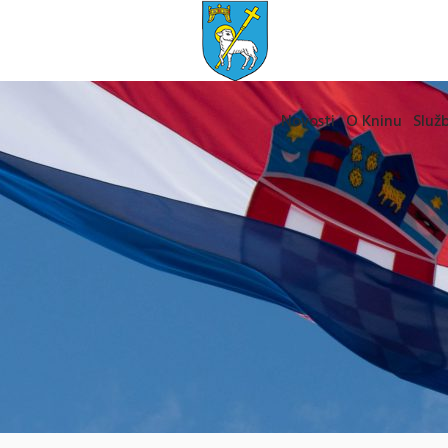
Novosti
O Kninu
Služb