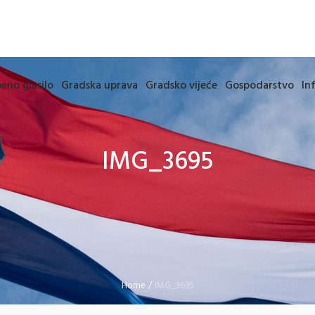
eno glasilo
Gradska uprava
Gradsko vijeće
Gospodarstvo
In
IMG_3695
Home
/
IMG_3695