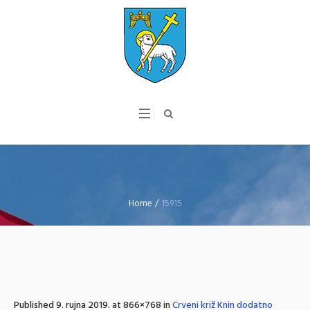
Home
/
15915
Published
9. rujna 2019.
at 866×768 in
Crveni križ Knin dodatno