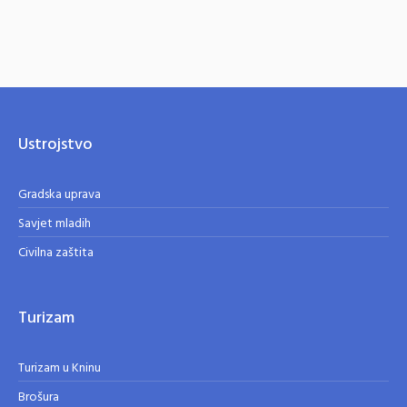
Ustrojstvo
Gradska uprava
Savjet mladih
Civilna zaštita
Turizam
Turizam u Kninu
Brošura