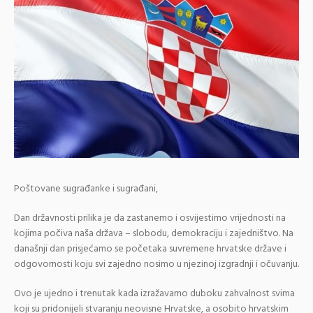
Poštovane sugrađanke i sugrađani,
Dan državnosti prilika je da zastanemo i osvijestimo vrijednosti na
kojima počiva naša država – slobodu, demokraciju i zajedništvo. Na
današnji dan prisjećamo se početaka suvremene hrvatske države i
odgovornosti koju svi zajedno nosimo u njezinoj izgradnji i očuvanju.
Ovo je ujedno i trenutak kada izražavamo duboku zahvalnost svima
koji su pridonijeli stvaranju neovisne Hrvatske, a osobito hrvatskim