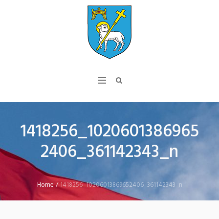
1418256_1020601386965
2406_361142343_n
Home
/
1418256_10206013869652406_361142343_n