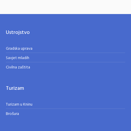
Ustrojstvo
Gradska uprava
Savjet mladih
Civilna zaštita
Turizam
Turizam u Kninu
Brošura