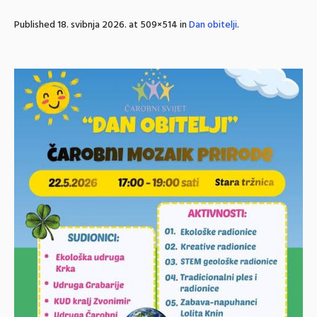
Published
18. svibnja 2026.
at 509×514 in
Dan obitelji
.