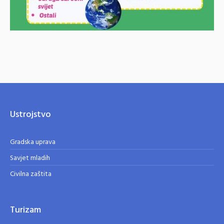
Ustrojstvo
Gradska uprava
Savjet mladih
Civilna zaštita
Turizam