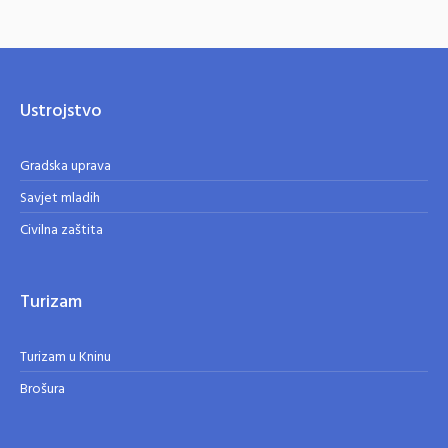
Ustrojstvo
Gradska uprava
Savjet mladih
Civilna zaštita
Turizam
Turizam u Kninu
Brošura