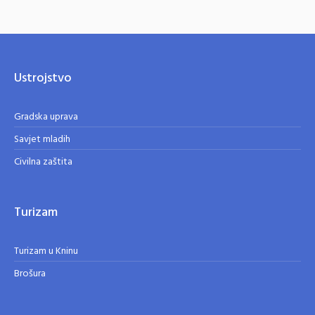
Ustrojstvo
Gradska uprava
Savjet mladih
Civilna zaštita
Turizam
Turizam u Kninu
Brošura