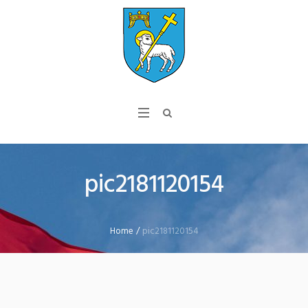
pic2181120154
Home
/
pic2181120154