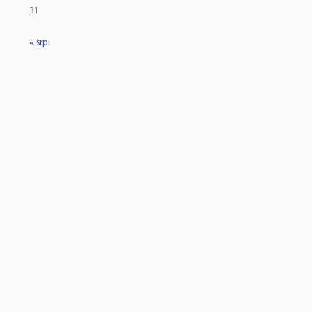
31
« srp