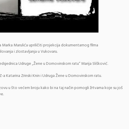
ta Marka Marulića upriličiti projekcija dokumentarnog filma
ovanja i zlostavljanja u Vukovaru.
predsjednica Udruge „Žene u Domovinskom ratu“ Marija Slišković.
Z-a Katarina Zrinski Knin i Udruga Žene u Domovinskom ratu.
ovu u što većem broju kako bi na taj način pomogli žrtvama koje su još
ve.