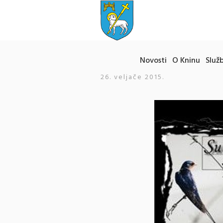
Novosti
O Kninu
Služb
26. veljače 2015.