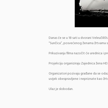
Danas će se u 18 sati u dvorani Veleučiliš
“Sunčica”, posvećenog ženama žrtvama sil
Prikazivanju filma nazočit će urednica i 
Projekciju organiziraju Zajednica žena HD
Organizatori pozivaju građane da se odaz
uvijek obespravljene i nepriznate kao žrt
Ulaz je slobodan.