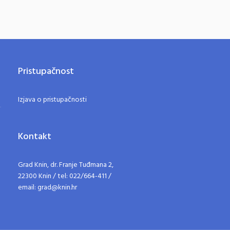
Pristupačnost
Izjava o pristupačnosti
Kontakt
Grad Knin, dr. Franje Tuđmana 2,
22300 Knin / tel: 022/664-411 /
email: grad@knin.hr