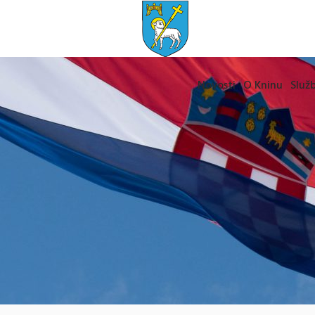
Novosti
O Kninu
Služb