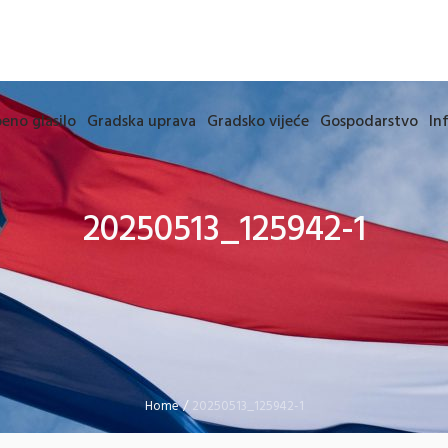
eno glasilo
Gradska uprava
Gradsko vijeće
Gospodarstvo
In
20250513_125942-1
Home
/
20250513_125942-1