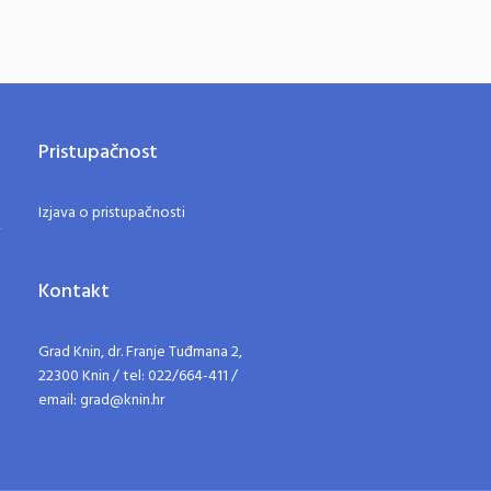
Pristupačnost
Izjava o pristupačnosti
Kontakt
Grad Knin, dr. Franje Tuđmana 2,
22300 Knin / tel: 022/664-411 /
email: grad@knin.hr