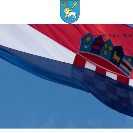
Novosti
O Kninu
Služb