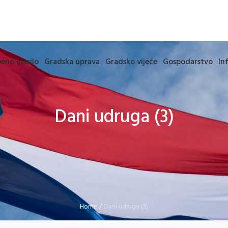
eno glasilo
Gradska uprava
Gradsko vijeće
Gospodarstvo
In
Dani udruga (3)
Home
/
Dani udruga (3)