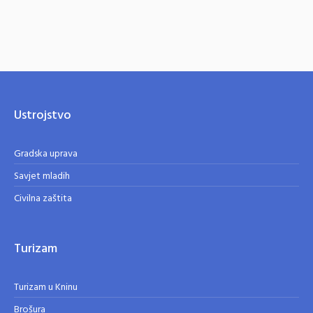
Ustrojstvo
Gradska uprava
Savjet mladih
Civilna zaštita
Turizam
Turizam u Kninu
Brošura