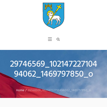
29746569_102147227104
94062_1469797850_o
Home
/
29746569_10214722710494062_1469797850_o