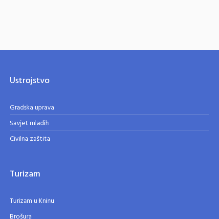
Ustrojstvo
Gradska uprava
Savjet mladih
Civilna zaštita
Turizam
Turizam u Kninu
Brošura