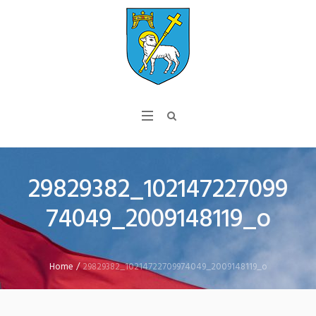
29829382_102147227099
74049_2009148119_o
Home
/
29829382_10214722709974049_2009148119_o