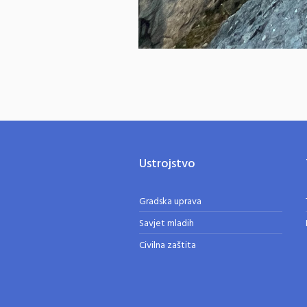
Ustrojstvo
Gradska uprava
Savjet mladih
Civilna zaštita