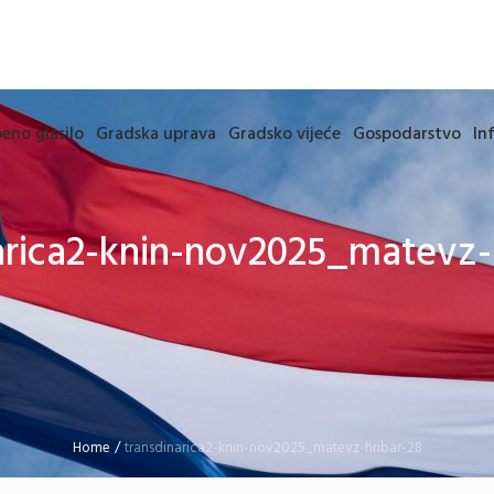
eno glasilo
Gradska uprava
Gradsko vijeće
Gospodarstvo
In
arica2-knin-nov2025_matevz-
Home
/
transdinarica2-knin-nov2025_matevz-hribar-28