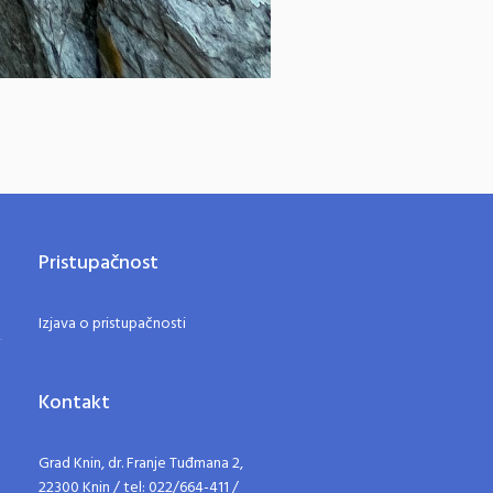
Pristupačnost
Izjava o pristupačnosti
Kontakt
Grad Knin, dr. Franje Tuđmana 2,
22300 Knin / tel: 022/664-411 /