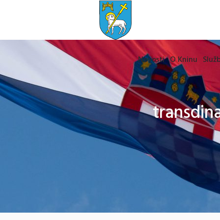
Novosti
O Kninu
Služb
transdin