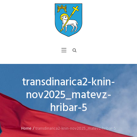
transdinarica2-knin-
nov2025_matevz-
hribar-5
Home
/
transdinarica2-knin-nov2025_matevz-hribar-5