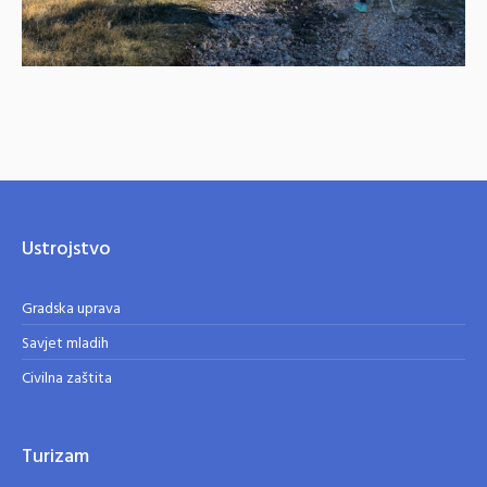
Ustrojstvo
Gradska uprava
Savjet mladih
Civilna zaštita
Turizam