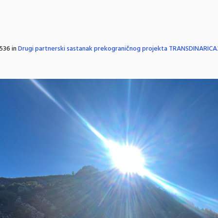
536 in
Drugi partnerski sastanak prekograničnog projekta TRANSDINARICA