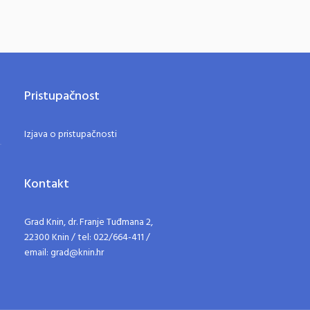
Pristupačnost
Izjava o pristupačnosti
Kontakt
Grad Knin, dr. Franje Tuđmana 2,
22300 Knin / tel: 022/664-411 /
email: grad@knin.hr