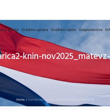
eno glasilo
Gradska uprava
Gradsko vijeće
Gospodarstvo
In
arica2-knin-nov2025_matevz-
Home
/
transdinarica2-knin-nov2025_matevz-hribar-61