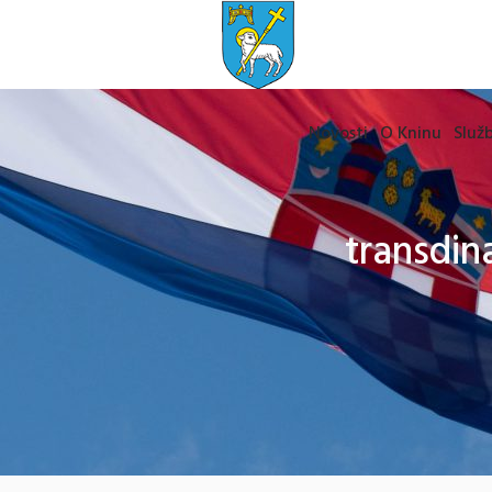
Novosti
O Kninu
Služb
transdin