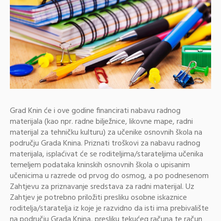
Grad Knin će i ove godine financirati nabavu radnog
materijala (kao npr. radne bilježnice, likovne mape, radni
materijal za tehničku kulturu) za učenike osnovnih škola na
području Grada Knina. Priznati troškovi za nabavu radnog
materijala, isplaćivat će se roditeljima/starateljima učenika
temeljem podataka kninskih osnovnih škola o upisanim
učenicima u razrede od prvog do osmog, a po podnesenom
Zahtjevu za priznavanje sredstava za radni materijal. Uz
Zahtjev je potrebno priložiti presliku osobne iskaznice
roditelja/staratelja iz koje je razvidno da isti ima prebivalište
na području Grada Knina, presliku tekućeg računa te račun