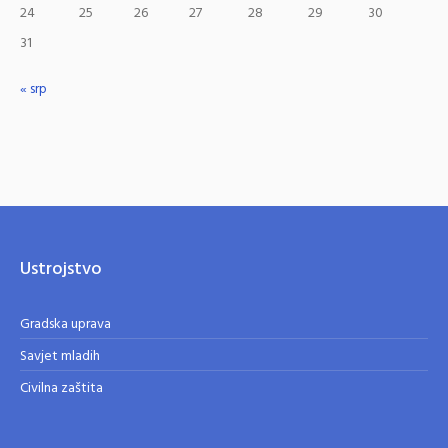
24
25
26
27
28
29
30
31
« srp
Ustrojstvo
Gradska uprava
Savjet mladih
Civilna zaštita