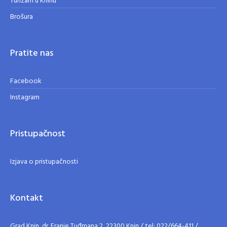
Turizam u Kninu
Brošura
Pratite nas
Facebook
Instagram
Pristupačnost
Izjava o pristupačnosti
Kontakt
Grad Knin, dr. Franje Tuđmana 2, 22300 Knin / tel: 022/664-411 /