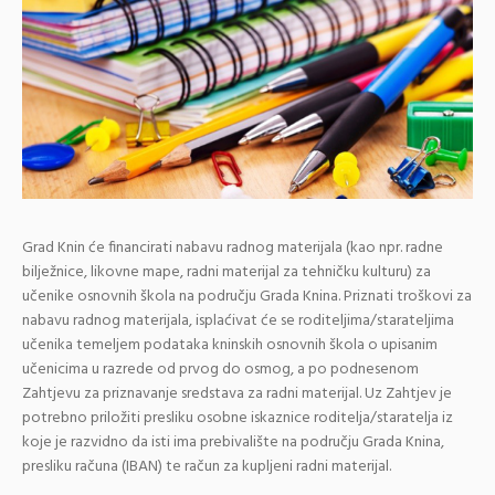
Grad Knin će financirati nabavu radnog materijala (kao npr. radne
bilježnice, likovne mape, radni materijal za tehničku kulturu) za
učenike osnovnih škola na području Grada Knina. Priznati troškovi za
nabavu radnog materijala, isplaćivat će se roditeljima/starateljima
učenika temeljem podataka kninskih osnovnih škola o upisanim
učenicima u razrede od prvog do osmog, a po podnesenom
Zahtjevu za priznavanje sredstava za radni materijal. Uz Zahtjev je
potrebno priložiti presliku osobne iskaznice roditelja/staratelja iz
koje je razvidno da isti ima prebivalište na području Grada Knina,
presliku računa (IBAN) te račun za kupljeni radni materijal.