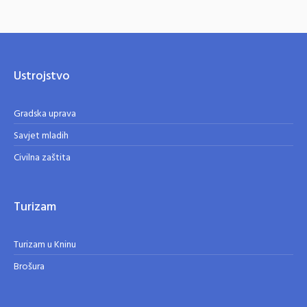
Ustrojstvo
Gradska uprava
Savjet mladih
Civilna zaštita
Turizam
Turizam u Kninu
Brošura