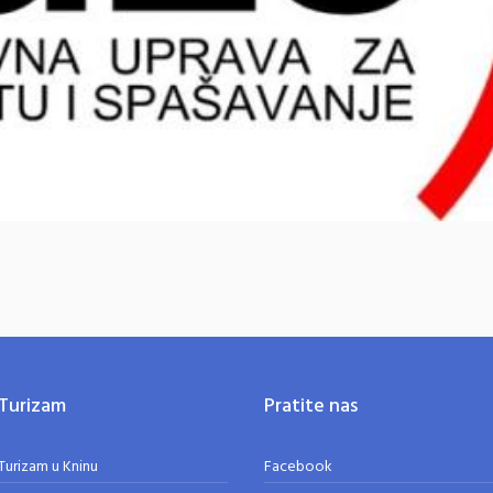
Turizam
Pratite nas
Turizam u Kninu
Facebook