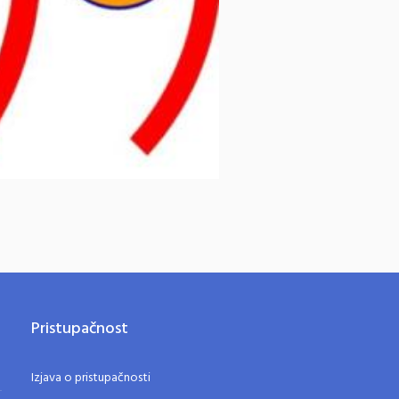
Pristupačnost
Izjava o pristupačnosti