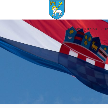
Novosti
O Kninu
Služb