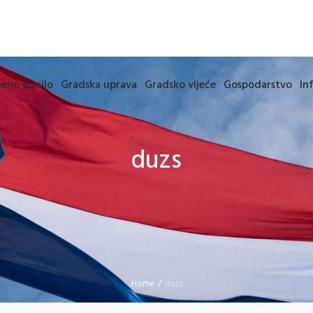
eno glasilo
Gradska uprava
Gradsko vijeće
Gospodarstvo
In
duzs
Home
/
duzs