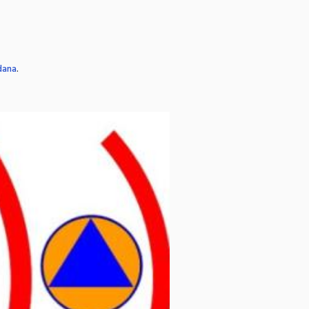
dana
.