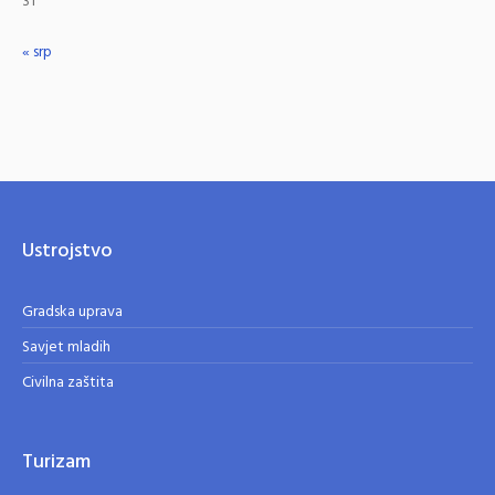
31
« srp
Ustrojstvo
Gradska uprava
Savjet mladih
Civilna zaštita
Turizam