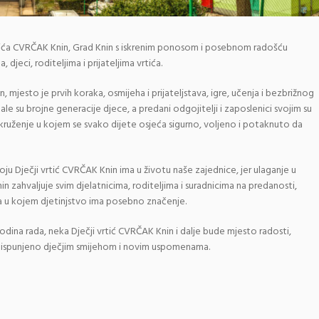
tića CVRČAK Knin, Grad Knin s iskrenim ponosom i posebnom radošću
djeci, roditeljima i prijateljima vrtića.
, mjesto je prvih koraka, osmijeha i prijateljstava, igre, učenja i bezbrižnog
e su brojne generacije djece, a predani odgojitelji i zaposlenici svojim su
okruženje u kojem se svako dijete osjeća sigurno, voljeno i potaknuto da
ju Dječji vrtić CVRČAK Knin ima u životu naše zajednice, jer ulaganje u
n zahvaljuje svim djelatnicima, roditeljima i suradnicima na predanosti,
a u kojem djetinjstvo ima posebno značenje.
odina rada, neka Dječji vrtić CVRČAK Knin i dalje bude mjesto radosti,
va, ispunjeno dječjim smijehom i novim uspomenama.