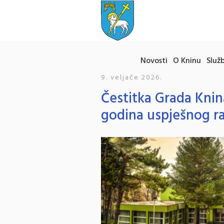
Novosti
O Kninu
Služb
9. veljače 2026.
Čestitka Grada Knin
godina uspješnog r