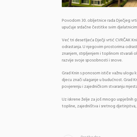
Povodom 30. obljetnice rada Dječjeg vr
upućuje srdačne čestitke svim djelatnicima, 
Već tri desetljeća Dječji vrtić CVRČAK Knin
odrastanja. U njegovim prostorima odrastal
znanjem, strpljenjem i toplinom stvarali 
razvije svoje sposobnosti i snove.
Grad Knin s ponosom ističe važnu ulogu ko
djecu znači ulaganje u budućnost. Grad Kni
povjerenju i zajedničkom stvaranju mjest
Uz iskrene želje za još mnogo uspješnih g
topline, zajedništva i sretnog djetinjst