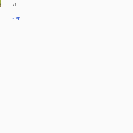
31
« srp