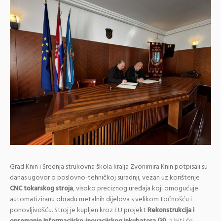
Grad Knin i Srednja strukovna škola kralja Zvonimira Knin potpisali su
danas ugovor o poslovno-tehničkoj suradnji, vezan uz korištenje
CNC tokarskog stroja
, visoko preciznog uređaja koji omogućuje
automatiziranu obradu metalnih dijelova s velikom točnošću i
ponovljivošću. Stroj je kupljen kroz EU projekt
Rekonstrukcija i