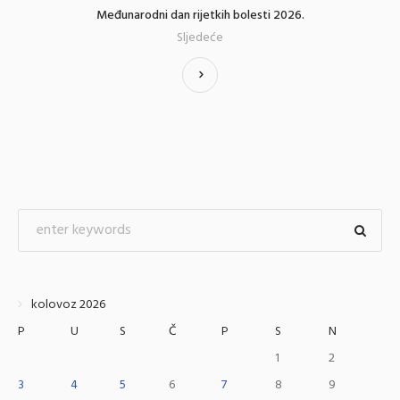
Međunarodni dan rijetkih bolesti 2026.
Sljedeće
kolovoz 2026
P
U
S
Č
P
S
N
1
2
3
4
5
6
7
8
9