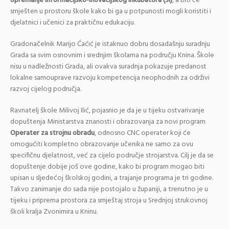
opremanje Informacijsko-inovacijskog inkubatora (3i)
, a biti će
smješten u prostoru škole kako bi ga u potpunosti mogli koristiti i
djelatnici i učenici za praktičnu edukaciju.
Gradonačelnik Marijo Ćaćić je istaknuo dobru dosadašnju suradnju
Grada sa svim osnovnim i srednjim školama na području Knina. Škole
nisu u nadležnosti Grada, ali ovakva suradnja pokazuje predanost
lokalne samouprave razvoju kompetencija neophodnih za održivi
razvoj cijelog područja.
Ravnatelj škole Milivoj Ilić, pojasnio je da je u tijeku ostvarivanje
dopuštenja Ministarstva znanosti i obrazovanja za novi program
Operater za strojnu obradu
, odnosno CNC operater koji će
omogućiti kompletno obrazovanje učenika ne samo za ovu
specifičnu djelatnost, već za cijelo područje strojarstva. Cilj je da se
dopuštenje dobije još ove godine, kako bi program mogao biti
upisan u sljedećoj školskoj godini, a trajanje programa je tri godine.
Takvo zanimanje do sada nije postojalo u županiji, a trenutno je u
tijeku i priprema prostora za smještaj stroja u Srednjoj strukovnoj
školi kralja Zvonimira u Kninu.