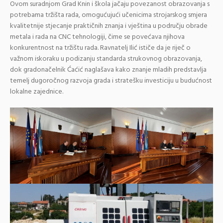
Ovom suradnjom Grad Knin i škola jačaju povezanost obrazovanja s
potrebama tržišta rada, omogućujući učenicima strojarskog smjera
kvalitetnije stjecanje praktičnih znanja i vještina u području obrade
metala i rada na CNC tehnologiji, čime se povećava njihova
konkurentnost na tržištu rada. Ravnatelj Ilić ističe da je riječ o
važnom iskoraku u podizanju standarda strukovnog obrazovanja,
dok gradonačelnik Ćaćić naglašava kako znanje mladih predstavlja
temelj dugoročnog razvoja grada i stratešku investiciju u budućnost
lokalne zajednice.