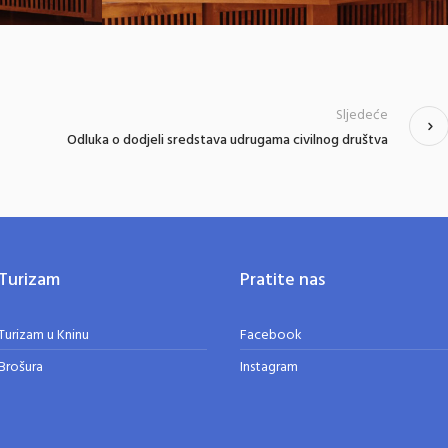
Sljedeće
Odluka o dodjeli sredstava udrugama civilnog društva
Turizam
Pratite nas
Turizam u Kninu
Facebook
Brošura
Instagram