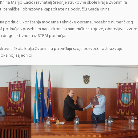
nina Marijo Ćaćić i ravnatelj Srednje strukovne škole kralja Zvonimira
jediti tehničke i obrazovne kapacitete na području Grada Knina.
i na području korištenja moderne tehničke opreme, posebno numeričkog
M područja s posebnim naglaskom na numeričke strojeve, obnovljive izvore
a i druge aktivnosti iz STEM područja.
ukovna škola kralja Zvonimira potvrđuju svoju posvećenost razvoju
okalnoj zajednici.