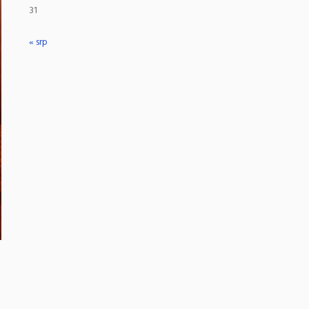
31
« srp