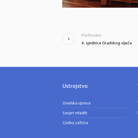
Prethodno
4. sjednica Gradskog vijeća
Ustrojstvo
Gradska uprava
Savjet mladih
Civilna zaštita