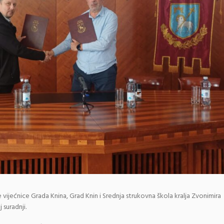
e vijećnice Grada Knina, Grad Knin i Srednja strukovna škola kralja Zvonimira
suradnji.