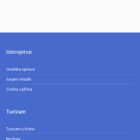
Ustrojstvo
Gradska uprava
Savjet mladih
Civilna zaštita
Turizam
Turizam u Kninu
Brošura