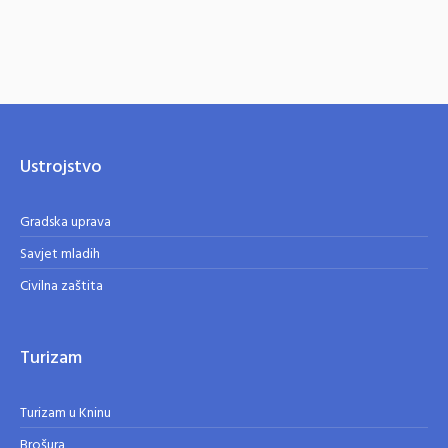
Ustrojstvo
Gradska uprava
Savjet mladih
Civilna zaštita
Turizam
Turizam u Kninu
Brošura