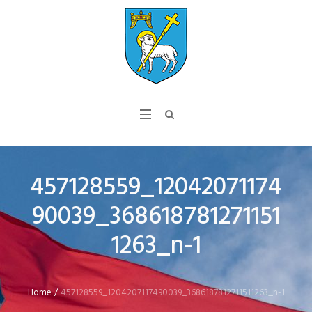
457128559_12042071174
90039_368618781271151
1263_n-1
Home
/
457128559_1204207117490039_3686187812711511263_n-1