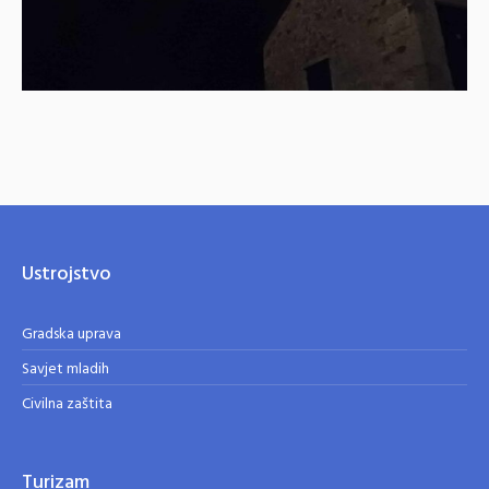
Ustrojstvo
Gradska uprava
Savjet mladih
Civilna zaštita
Turizam