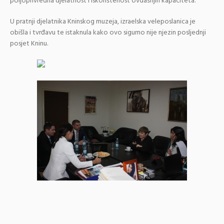
poljoprivredna djelatnost i iskorištenost ovdašnjih kapaciteta.
U pratnji djelatnika Kninskog muzeja, izraelska veleposlanica je
obišla i tvrđavu te istaknula kako ovo sigurno nije njezin posljednji
posjet Kninu.