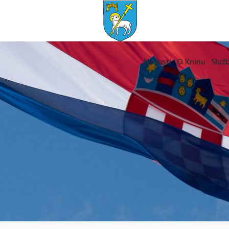
Novosti
O Kninu
Služb