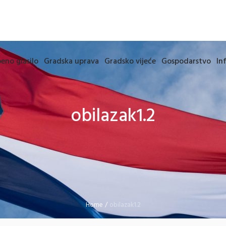
eno glasilo
Gradska uprava
Gradsko vijeće
Gospodarstvo
In
obilazak1.2
Home
/
obilazak1.2