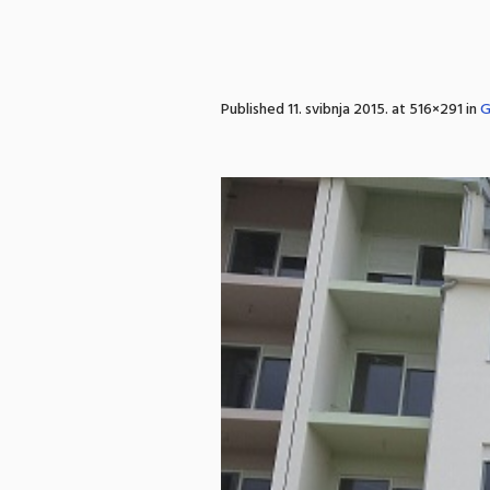
Published
11. svibnja 2015.
at 516×291 in
G