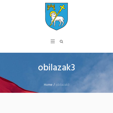
obilazak3
Home
/
obilazak3