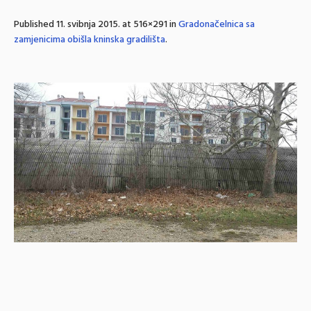
Published
11. svibnja 2015.
at 516×291 in
Gradonačelnica sa
zamjenicima obišla kninska gradilišta
.