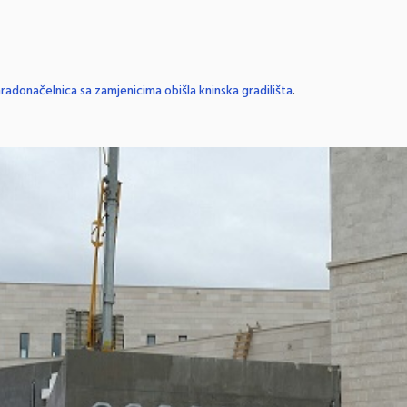
radonačelnica sa zamjenicima obišla kninska gradilišta
.