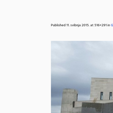
Published
11. svibnja 2015.
at 516×291 in
G