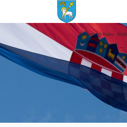
Novosti
O Kninu
Služb