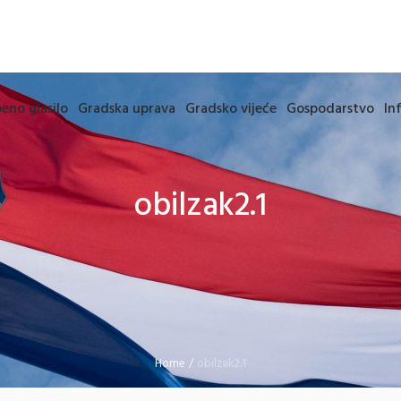
eno glasilo
Gradska uprava
Gradsko vijeće
Gospodarstvo
In
obilzak2.1
Home
/
obilzak2.1