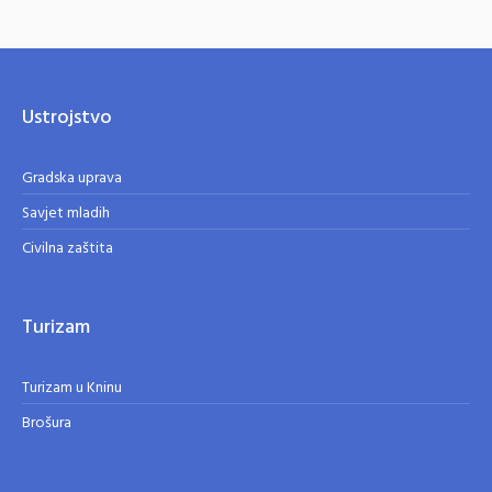
Ustrojstvo
Gradska uprava
Savjet mladih
Civilna zaštita
Turizam
Turizam u Kninu
Brošura