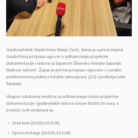
Gradonačelnik Grada Knina Marijo Ćaćić, danas je u prostorijama
Grada Knina potpisao ugovor o sufinanciranju projektne
dokumentacije i radova sa županom Šibensko-kninske županije,
Markom Jelićem . Župan je pritom potpisao ugovore i s ostalim
predstavnicima jedinica lokalne samouprave (JLS) s područja naše
županije.
Ukupno odobrena sredstva za sufinanciranje izrade projektne
dokumentacije i građevinskih radova iznose 66.000,00 eura, a
korisnici ovih sredstava su:
Grad Knin (20.000,00 EUR)
Općina Kistanje (20.000,00 EUR)