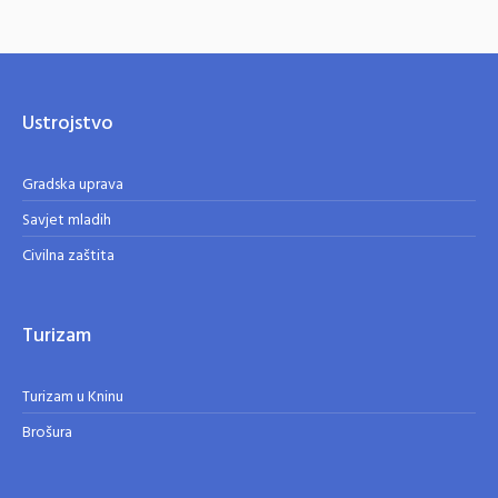
Ustrojstvo
Gradska uprava
Savjet mladih
Civilna zaštita
Turizam
Turizam u Kninu
Brošura