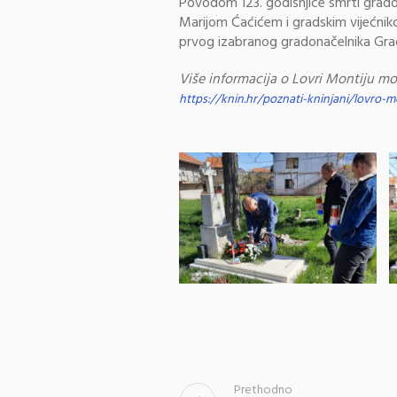
Povodom 123. godišnjice smrti grado
Marijom Ćaćićem i gradskim vijećnikom
prvog izabranog gradonačelnika Grad
Više informacija o Lovri Montiju mo
https://knin.hr/poznati-kninjani/lovro-m
Prethodno