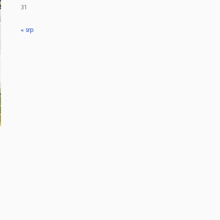
31
« srp