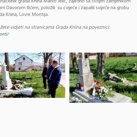
načelnik grada Knina Marko Jelić, zajedno sa svojim zamjenikom
 Davorom Ilićem, položili su cvijeće i zapalili svijeće na grobu
a Knina, Lovre Montija.
žete vidjeti na stranicama Grada Knina na poveznici:
onti/