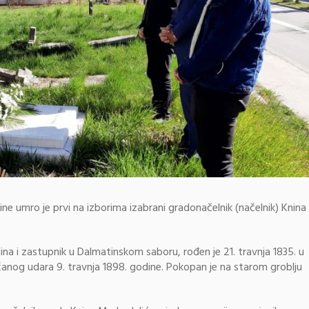
ine umro je prvi na izborima izabrani gradonačelnik (načelnik) Knina
ina i zastupnik u Dalmatinskom saboru, rođen je 21. travnja 1835. u
rčanog udara 9. travnja 1898. godine. Pokopan je na starom groblju