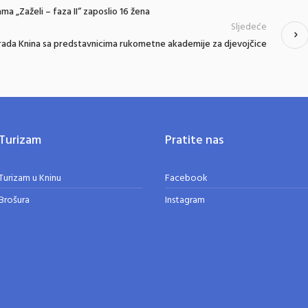
ma „Zaželi – faza II“ zaposlio 16 žena
Sljedeće
rada Knina sa predstavnicima rukometne akademije za djevojčice
Turizam
Pratite nas
Turizam u Kninu
Facebook
Brošura
Instagram