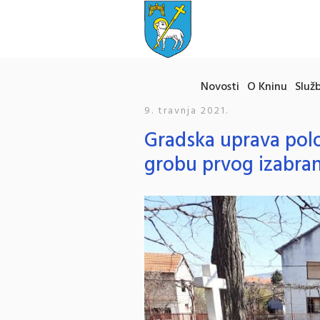
Novosti
O Kninu
Služb
9. travnja 2021.
Gradska uprava polož
grobu prvog izabra