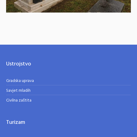
Ustrojstvo
Gradska uprava
Savjet mladih
Civilna zaštita
Turizam