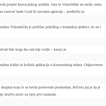
ti projekt Inovacijskog središta. Ako to Veleučilište ne može, neka
a osnivač bude Grad ili razvojna agencija – predložio je.
inko Tokmakčija je podržao prijedlog o tematskoj sjednici, no ne i
vati bilo koga tko sad nije ovdje – kazao je.
itanjima koliko je koštala aplikacija e-komunalnog redara. Odgovoreno
a skupina koja će se baviti poslovnim prostorima. Rečeno joj je da je
ije uručen poziv na njen prvi sastanak.