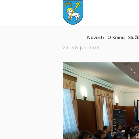
Novosti
O Kninu
Služb
29. ožujka 2018.