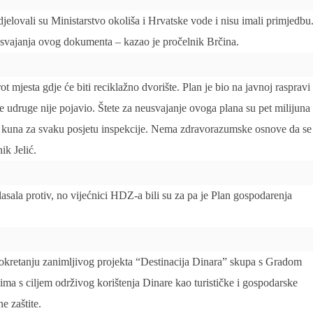
elovali su Ministarstvo okoliša i Hrvatske vode i nisu imali primjedbu
svajanja ovog dokumenta – kazao je pročelnik Brčina.
t mjesta gdje će biti reciklažno dvorište. Plan je bio na javnoj raspravi
e udruge nije pojavio. Štete za neusvajanje ovoga plana su pet milijuna
a kuna za svaku posjetu inspekcije. Nema zdravorazumske osnove da se
ik Jelić.
asala protiv, no vijećnici HDZ-a bili su za pa je Plan gospodarenja
 pokretanju zanimljivog projekta “Destinacija Dinara” skupa s Gradom
a s ciljem održivog korištenja Dinare kao turističke i gospodarske
ne zaštite.