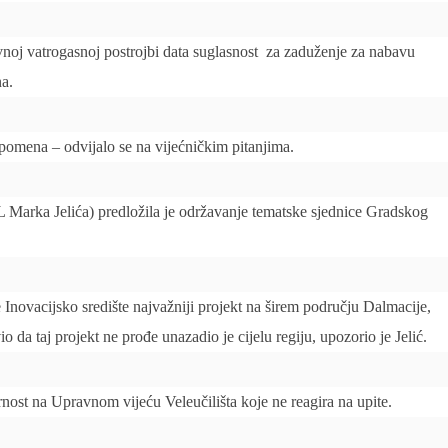
avnoj vatrogasnoj postrojbi data suglasnost za zaduženje za nabavu
na.
spomena – odvijalo se na vijećničkim pitanjima.
 Marka Jelića) predložila je održavanje tematske sjednice Gradskog
 Inovacijsko središte najvažniji projekt na širem području Dalmacije,
 da taj projekt ne prođe unazadio je cijelu regiju, upozorio je Jelić.
ost na Upravnom vijeću Veleučilišta koje ne reagira na upite.