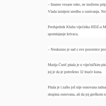
– Imamo vezane ruke, ne možemo prijavi
Vlada izmijeni uredbu o osnivanju. Nek
Predsjednik Kluba vijećnika HDZ-a Mar
spominjanje krivaca.
– Neukusno je sad s ove pozornice prozi
Marija Ćurić pitala je u vijećničkim p
joj je da je potrošeno 32 tisuće kuna.
Pitala je i zašto još nije osnovana radn
skupina osnovana, ali da joj greškom n