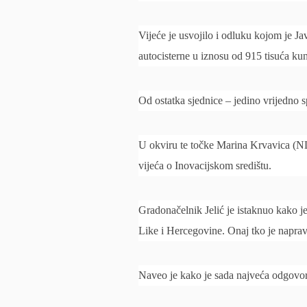
Vijeće je usvojilo i odluku kojom je J
autocisterne u iznosu od 915 tisuća ku
Od ostatka sjednice – jedino vrijedno 
U okviru te točke Marina Krvavica (NL
vijeća o Inovacijskom središtu.
Gradonačelnik Jelić je istaknuo kako je
Like i Hercegovine. Onaj tko je napravio
Naveo je kako je sada najveća odgovorn