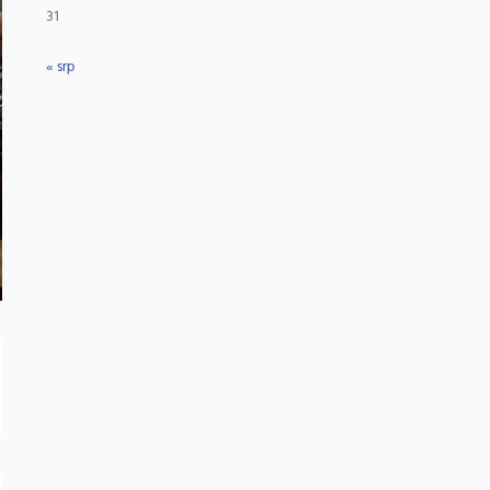
31
« srp