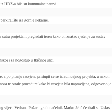
 iz HDZ-a bila su komunalne naravi.
 parkiralište iza gornje ljekarne.
sutra projektant pregledati teren kako bi iznašao rješenje za sustav
skoj i za nogostup u Ikičinoj ulici.
 a po pitanju rasvjete, pristupit će se izradi idejnog projekta, a nakon
osa te ostale procedure kako bi rasvjeta bila napravljena, odgovorio je
g vijeća Vedrana Požar i gradonačelnik Marko Jelić čestitali su Uskrs