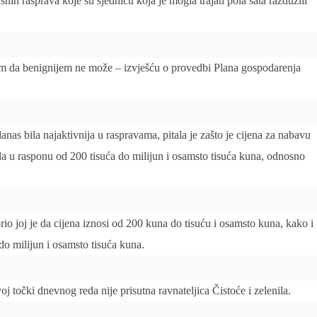
ih rasprava koje su sjednicu koja je mogla trajati pola sata razdužili
om da benignijem ne može – izvješću o provedbi Plana gospodarenja
anas bila najaktivnija u raspravama, pitala je zašto je cijena za nabavu
a u rasponu od 200 tisuća do milijun i osamsto tisuća kuna, odnosno
 joj je da cijena iznosi od 200 kuna do tisuću i osamsto kuna, kako i
 do milijun i osamsto tisuća kuna.
voj točki dnevnog reda nije prisutna ravnateljica Čistoće i zelenila.