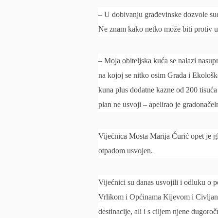
– U dobivanju građevinske dozvole sudj
Ne znam kako netko može biti protiv u
– Moja obiteljska kuća se nalazi nasupro
na kojoj se nitko osim Grada i Ekološk
kuna plus dodatne kazne od 200 tisuć
plan ne usvoji – apelirao je gradonačeln
Vijećnica Mosta Marija Ćurić opet je gl
otpadom usvojen.
Vijećnici su danas usvojili i odluku o
Vrlikom i Općinama Kijevom i Civljanim
destinacije, ali i s ciljem njene dugoroč