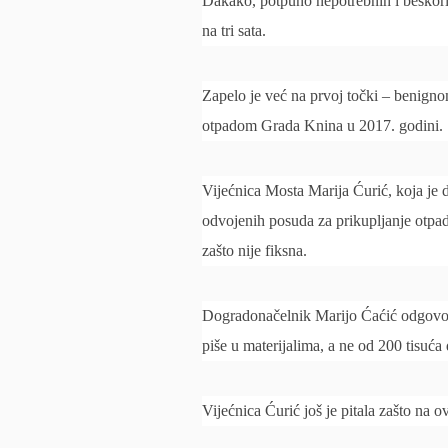
Dakako, potpuno nepotrebnih i beskorisn
na tri sata.
Zapelo je već na prvoj točki – benign
otpadom Grada Knina u 2017. godini.
Vijećnica Mosta Marija Ćurić, koja je d
odvojenih posuda za prikupljanje otpad
zašto nije fiksna.
Dogradonačelnik Marijo Ćaćić odgovorio
piše u materijalima, a ne od 200 tisuća
Vijećnica Ćurić još je pitala zašto na o