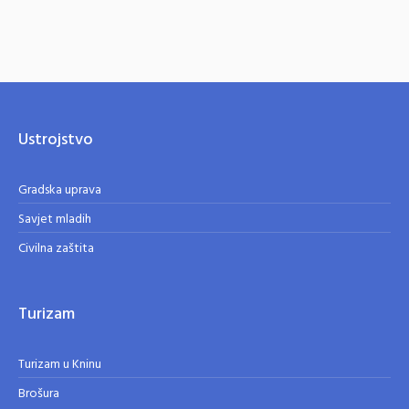
Ustrojstvo
Gradska uprava
Savjet mladih
Civilna zaštita
Turizam
Turizam u Kninu
Brošura