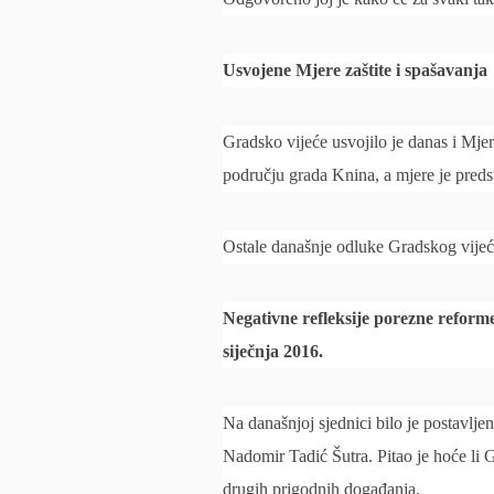
Usvojene Mjere zaštite i spašavanja
Gradsko vijeće usvojilo je danas i Mje
području grada Knina, a mjere je preds
Ostale današnje odluke Gradskog vijeća
Negativne refleksije porezne reform
siječnja 2016.
Na današnjoj sjednici bilo je postavlje
Nadomir Tadić Šutra. Pitao je hoće li 
drugih prigodnih događanja.