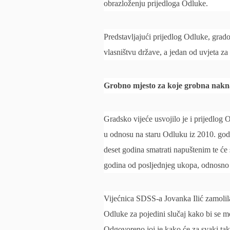
obrazloženju prijedloga Odluke.
Predstavljajući prijedlog Odluke, grad
vlasništvu države, a jedan od uvjeta z
Grobno mjesto za koje grobna nakna
Gradsko vijeće usvojilo je i prijedlog
u odnosu na staru Odluku iz 2010. god
deset godina smatrati napuštenim te će 
godina od posljednjeg ukopa, odnosno 
Vijećnica SDSS-a Jovanka Ilić zamolil
Odluke za pojedini slučaj kako bi se mog
Odgovoreno joj je kako će za svaki taka