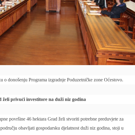
uku o donošenju Programa izgradnje Poduzetničke zone Oćestovo.
eli privući investitore na duži niz godina
ne površine 46 hektara Grad želi stvoriti potrebne preduvjete za
 području obavljati gospodarsku djelatnost duži niz godina, stoji u