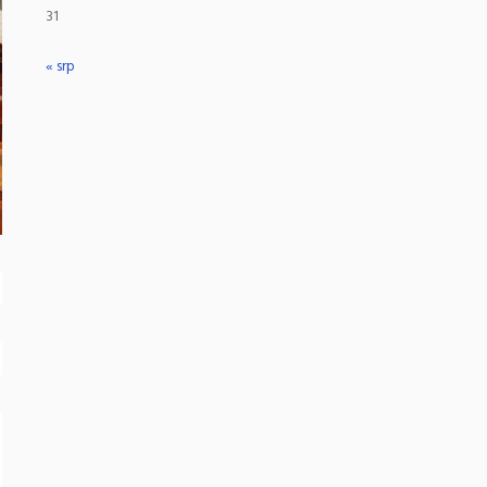
31
« srp