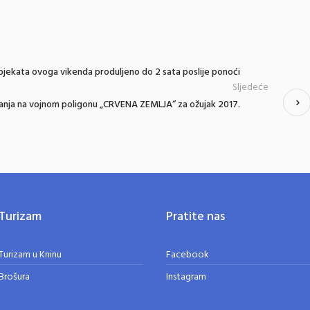
bjekata ovoga vikenda produljeno do 2 sata poslije ponoći
Sljedeće
etanja na vojnom poligonu „CRVENA ZEMLJA“ za ožujak 2017.
Turizam
Pratite nas
Turizam u Kninu
Facebook
Brošura
Instagram