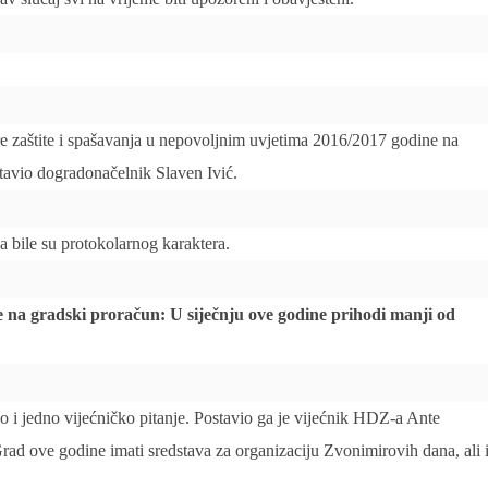
re zaštite i spašavanja u nepovoljnim uvjetima 2016/2017 godine na
tavio dogradonačelnik Slaven Ivić.
 bile su protokolarnog karaktera.
e na gradski proračun: U siječnju ove godine prihodi manji od
no i jedno vijećničko pitanje. Postavio ga je vijećnik HDZ-a Ante
Grad ove godine imati sredstava za organizaciju Zvonimirovih dana, ali 