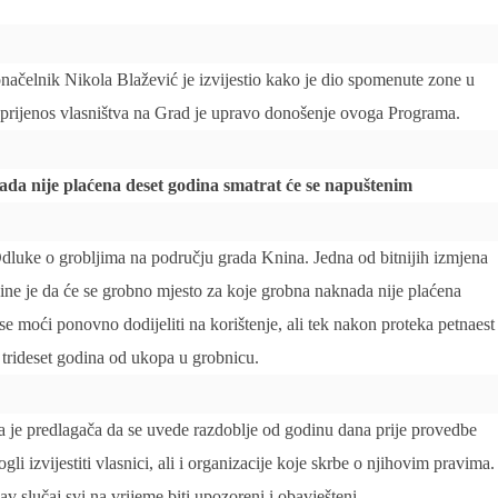
onačelnik Nikola Blažević je izvijestio kako je dio spomenute zone u
a prijenos vlasništva na Grad je upravo donošenje ovoga Programa.
da nije plaćena deset godina smatrat će se napuštenim
 Odluke o grobljima na području grada Knina. Jedna od bitnijih izmjena
ine je da će se grobno mjesto za koje grobna naknada nije plaćena
se moći ponovno dodijeliti na korištenje, ali tek nakon proteka petnaest
trideset godina od ukopa u grobnicu.
a je predlagača da se uvede razdoblje od godinu dana prije provedbe
li izvijestiti vlasnici, ali i organizacije koje skrbe o njihovim pravima.
v slučaj svi na vrijeme biti upozoreni i obavješteni.