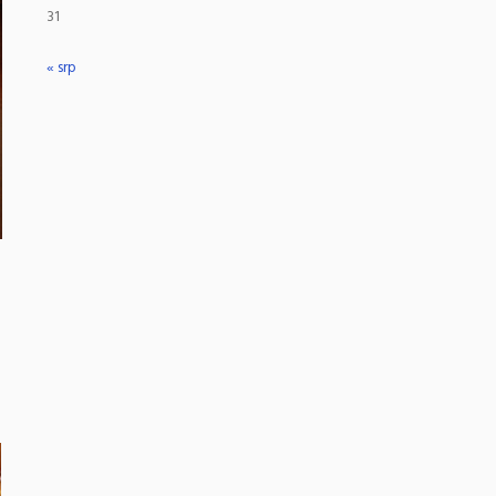
31
« srp