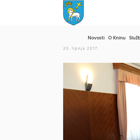
Novosti
O Kninu
Služb
20. lipnja 2017.