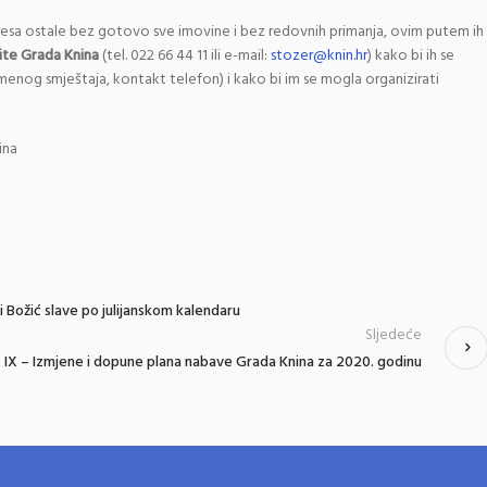
sa ostale bez gotovo sve imovine i bez redovnih primanja, ovim putem ih
tite Grada Knina
(tel. 022 66 44 11 ili e-mail:
stozer@knin.hr
) kako bi ih se
emenog smještaja, kontakt telefon) i kako bi im se mogla organizirati
ina
i Božić slave po julijanskom kalendaru
Sljedeće
IX – Izmjene i dopune plana nabave Grada Knina za 2020. godinu