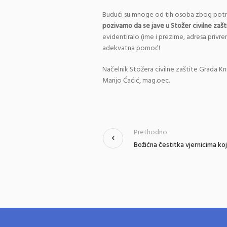
Budući su mnoge od tih osoba zbog potre
pozivamo da se jave u Stožer civilne zaš
evidentiralo (ime i prezime, adresa privr
adekvatna pomoć!
Načelnik Stožera civilne zaštite Grada Kn
Marijo Ćaćić, mag.oec.
Prethodno
Božićna čestitka vjernicima koj