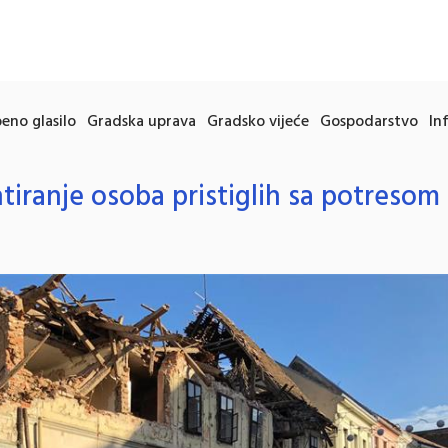
eno glasilo
Gradska uprava
Gradsko vijeće
Gospodarstvo
In
tiranje osoba pristiglih sa potresom