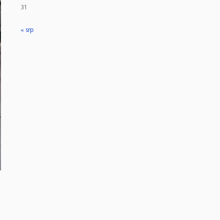
31
« srp