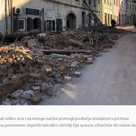
li veliko srce i na mnoge načine pomogli području stradalom u potresu.
u privremeno smjestili nekoliko obitelji čije su kuće oštećene do razine da