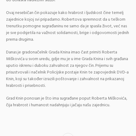
do dolaska nadležnih službi.
Ovaj nesebičan čin pokazuje kako hrabrost i ljudskost čine temelj
zajednice kojoj svi pripadamo. Robertova spremnost da u teškom
trenutku pomogne sugrađaninu ne samo da je spasila život, već nas
je sve podsjetila na važnost solidarnosti, brige i odgovornosti jednih
prema drugima.
Danas je gradonačelnik Grada Knina imao čast primiti Roberta
Miškovića u svom uredu, gdje mu je u ime Grada Knina i svih građana
uputio iskrenu i duboku zahvalnost za njegov čin. Prijemu su
prisustvovali i načelnik Policijske postaje Knin te zapovjednik DVD-a
Knin, koji su također izrazili poštovanje i zahvalnost na prikazanoj
hrabrosti i prisebnosti.
Grad Knin ponosan je što ima sugrađane poput Roberta Miškovića,
čija hrabrost i humanost nadahnjuju i jačaju našu zajednicu.