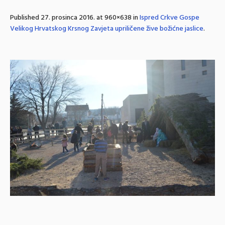
Published
27. prosinca 2016.
at 960×638 in
Ispred Crkve Gospe
Velikog Hrvatskog Krsnog Zavjeta upriličene žive božićne jaslice
.