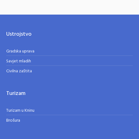
Ustrojstvo
Gradska uprava
Savjet mladih
Civilna zaštita
Turizam
Turizam u Kninu
Brošura