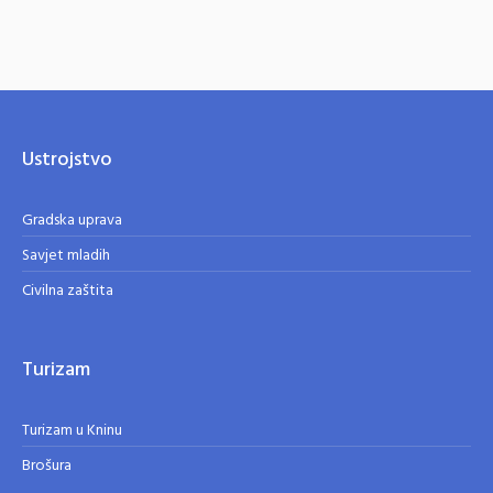
Ustrojstvo
Gradska uprava
Savjet mladih
Civilna zaštita
Turizam
Turizam u Kninu
Brošura