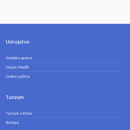
Ustrojstvo
Gradska uprava
Savjet mladih
Civilna zaštita
Turizam
Turizam u Kninu
Brošura