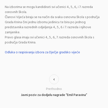
Na izborima se mogu kandidirati svi učenici 4., 5., 6., i 7. razreda
osnovnih škola.
Članovi Vijeća biraju se na način da svaka osnovna škola s područja
Grada Knina čini jednu izbornu jedinicu te bira po jednog
predstavnika razrednih odjeljenja 4., 5., 6. i 7. razreda i njihove
zamjenike.
Pravo glasa imaju svi učenici 4., 5., 6., 7. razreda osnovnih škola s
područja Grada Knina.
Odluka o raspisivanju izbora za Dječje gradsko vijeće
Prethodno
Javni poziv za dodjelu nagrade “Emil Paravina”