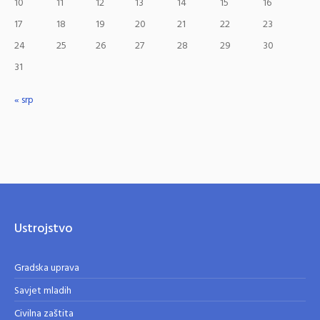
10
11
12
13
14
15
16
17
18
19
20
21
22
23
24
25
26
27
28
29
30
31
« srp
Ustrojstvo
Gradska uprava
Savjet mladih
Civilna zaštita