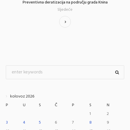
Preventivna deratizacija na području grada Knina
Sljedeće
kolovoz 2026
P
U
S
Č
P
S
N
1
2
3
4
5
6
7
8
9