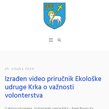
25. ožujka 2024.
Izrađen video priručnik Ekološke
udruge Krka o važnosti
volonterstva
U sklopu programa „Volonterski centar Krka – Kreni Ravno Ka