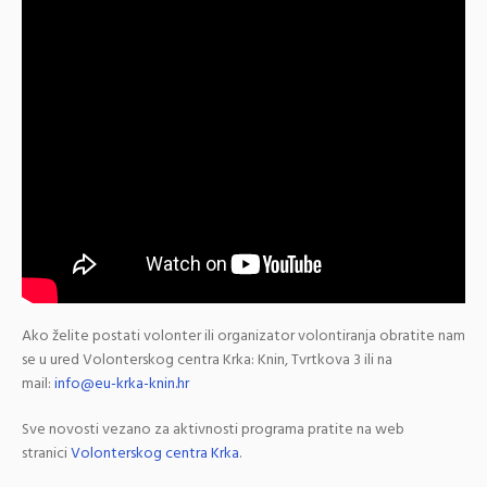
Ako želite postati volonter ili organizator volontiranja obratite nam
se u ured Volonterskog centra Krka: Knin, Tvrtkova 3 ili na
mail:
info@eu-krka-knin.hr
Sve novosti vezano za aktivnosti programa pratite na web
stranici
Volonterskog centra Krka
.