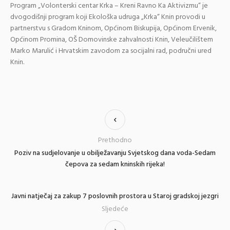
Program „Volonterski centar Krka – Kreni Ravno Ka Aktivizmu“ je
dvogodišnji program koji Ekološka udruga „Krka“ Knin provodi u
partnerstvu s Gradom Kninom, Općinom Biskupija, Općinom Ervenik,
Općinom Promina, OŠ Domovinske zahvalnosti Knin, Veleučilištem
Marko Marulić i Hrvatskim zavodom za socijalni rad, područni ured
Knin.
Prethodno
Poziv na sudjelovanje u obilježavanju Svjetskog dana voda-Sedam
čepova za sedam kninskih rijeka!
Javni natječaj za zakup 7 poslovnih prostora u Staroj gradskoj jezgri
Sljedeće