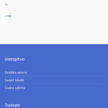
31
« srp
Ustrojstvo
Gradska uprava
Savjet mladih
Civilna zaštita
Turizam