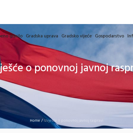
eno glasilo
Gradska uprava
Gradsko vijeće
Gospodarstvo
In
ješće o ponovnoj javnoj rasp
Home
/
Izvješće o ponovnoj javnoj raspravi