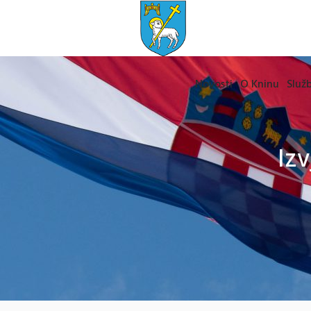
Novosti
O Kninu
Služb
Izv