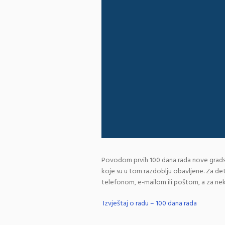
Povodom prvih 100 dana rada nove gradsk
koje su u tom razdoblju obavljene. Za det
telefonom, e-mailom ili poštom, a za nek
Izvještaj o radu – 100 dana rada