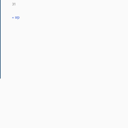
31
« srp