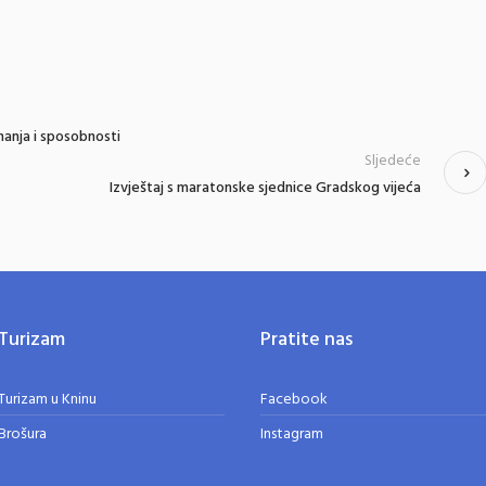
nanja i sposobnosti
Sljedeće
Izvještaj s maratonske sjednice Gradskog vijeća
Turizam
Pratite nas
Turizam u Kninu
Facebook
Brošura
Instagram