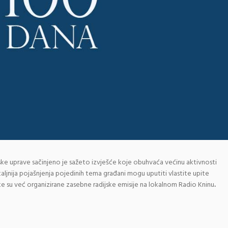
e uprave sačinjeno je sažeto izvješće koje obuhvaća većinu aktivnosti
aljnija pojašnjenja pojedinih tema građani mogu uputiti vlastite upite
e su već organizirane zasebne radijske emisije na lokalnom Radio Kninu
.